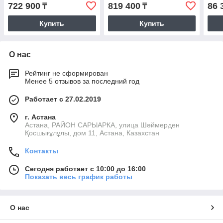
722 900
819 400
86 
₸
₸
Купить
Купить
О нас
Рейтинг не сформирован
Менее 5 отзывов за последний год
Работает с 27.02.2019
г. Астана
Астана, РАЙОН САРЫАРКА, улица Шәймерден
Қосшығұлұлы, дом 11, Астана, Казахстан
Контакты
Сегодня работает с 10:00 до 16:00
Показать весь график работы
О нас