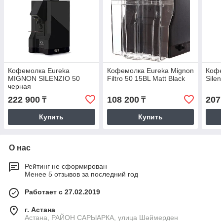
Кофемолка Eureka
Кофемолка Eureka Mignon
Кофе
MIGNON SILENZIO 50
Filtro 50 15BL Matt Black
Sile
черная
222 900
108 200
207
₸
₸
Купить
Купить
О нас
Рейтинг не сформирован
Менее 5 отзывов за последний год
Работает с 27.02.2019
г. Астана
Астана, РАЙОН САРЫАРКА, улица Шәймерден