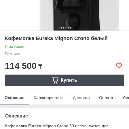
Кофемолка Eureka Mignon Crono белый
В наличии
Розница
114 500
₸
Купить
Описание
Характеристики
Доставка
Оплата
Усл
Описание
Кофемолка Eureka Mignon Crono 50 используется для