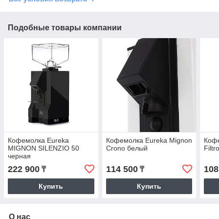
Подобные товары компании
Кофемолка Eureka
Кофемолка Eureka Mignon
Кофе
MIGNON SILENZIO 50
Crono белый
Filt
черная
222 900
114 500
108
₸
₸
Купить
Купить
О нас