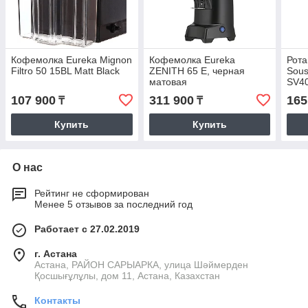
Кофемолка Eureka Mignon
Кофемолка Eureka
Рота
Filtro 50 15BL Matt Black
ZENITH 65 E, черная
Sous
матовая
SV4
107 900
311 900
165
₸
₸
Купить
Купить
О нас
Рейтинг не сформирован
Менее 5 отзывов за последний год
Работает с 27.02.2019
г. Астана
Астана, РАЙОН САРЫАРКА, улица Шәймерден
Қосшығұлұлы, дом 11, Астана, Казахстан
Контакты