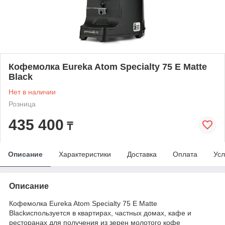
Кофемолка Eureka Atom Specialty 75 E Matte
Black
Нет в наличии
Розница
435 400
₸
Описание
Характеристики
Доставка
Оплата
Усл
Описание
Кофемолка Eureka Atom Specialty 75 E Matte
Blackиспользуется в квартирах, частных домах, кафе и
ресторанах для получения из зерен молотого кофе