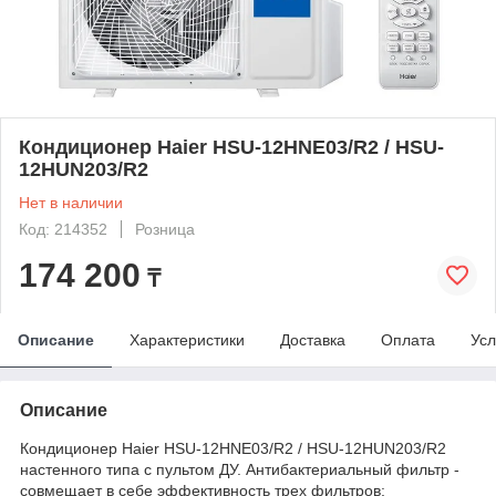
Кондиционер Haier HSU-12HNE03/R2 / HSU-
12HUN203/R2
Нет в наличии
Код: 214352
Розница
174 200
₸
Описание
Характеристики
Доставка
Оплата
Усл
Описание
Кондиционер Haier HSU-12HNE03/R2 / HSU-12HUN203/R2
настенного типа с пультом ДУ. Антибактериальный фильтр -
совмещает в себе эффективность трех фильтров: