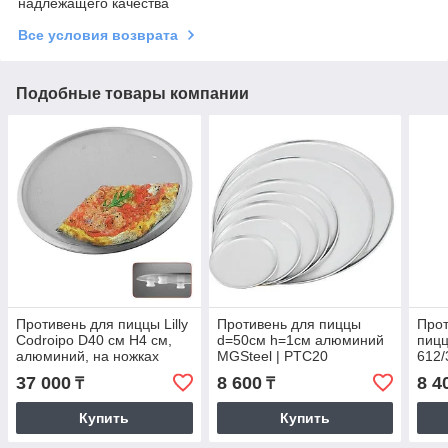
надлежащего качества
Все условия возврата
Подобные товары компании
Противень для пиццы Lilly
Противень для пиццы
Прот
Codroipo D40 см H4 см,
d=50см h=1см алюминий
пицц
алюминий, на ножках
MGSteel | PTC20
612/
алю
37 000
8 600
8 4
₸
₸
Купить
Купить