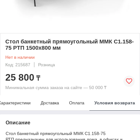
Стол банкетный прямоугольный ММК С1.158-
75 РТП 1500х800 мм
Нет в наличии
Код: 215687
Розница
25 800
₸
Минимальная сумма заказа на сайте — 50 000 ₸
Характеристики
Доставка
Оплата
Условия возврата
Описание
Стол банкетный прямоугольный ММК С1.158-75
РТП предназначен для использования дома, в офисах и