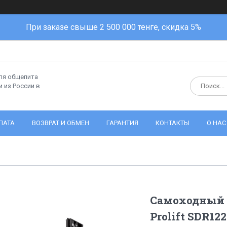
При заказе свыше 2 500 000 тенге, скидка 5%
ля общепита
 из России в
ЛАТА
ВОЗВРАТ И ОБМЕН
ГАРАНТИЯ
КОНТАКТЫ
О НАС
Самоходный 
Prolift SDR122