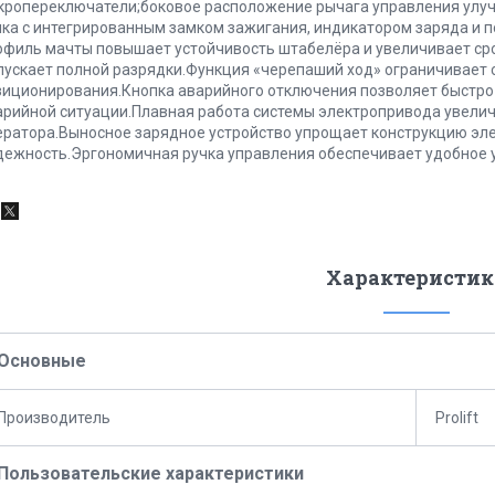
кропереключатели;боковое расположение рычага управления улуч
чка с интегрированным замком зажигания, индикатором заряда и 
офиль мачты повышает устойчивость штабелёра и увеличивает сро
пускает полной разрядки.Функция «черепаший ход» ограничивает 
зиционирования.Кнопка аварийного отключения позволяет быстро
арийной ситуации.Плавная работа системы электропривода увели
ератора.Выносное зарядное устройство упрощает конструкцию эл
дежность.Эргономичная ручка управления обеспечивает удобное уп
Характеристик
Основные
Производитель
Prolift
Пользовательские характеристики