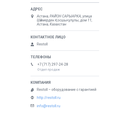
Астана, РАЙОН САРЫАРКА, улица
Шәймерден Қосшығұлұлы, дом 11,
Астана, Казахстан
Restoll
+7 (717) 297-24-28
Отдел продаж
Restoll – оборудование с гарантией
http://restoll.ru
info@restoll.ru