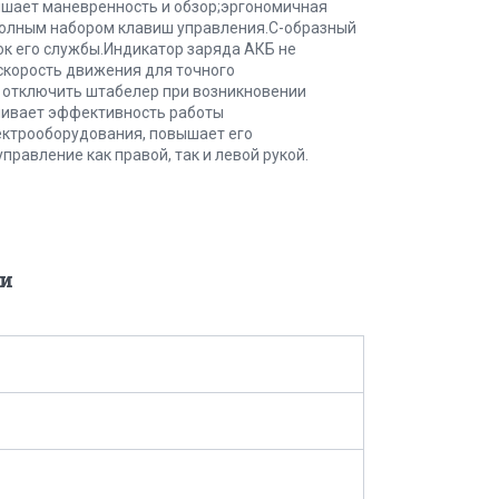
шает маневренность и обзор;эргономичная
полным набором клавиш управления.C-образный
к его службы.Индикатор заряда АКБ не
скорость движения для точного
 отключить штабелер при возникновении
чивает эффективность работы
ектрооборудования, повышает его
равление как правой, так и левой рукой.
и