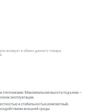
рен возврат и обмен данного товара
а
кими стеллажами. Максимальная высота подъема –
сроком эксплуатации.
есткостью и стабильностью;компактный,
 воздействиям внешней среды