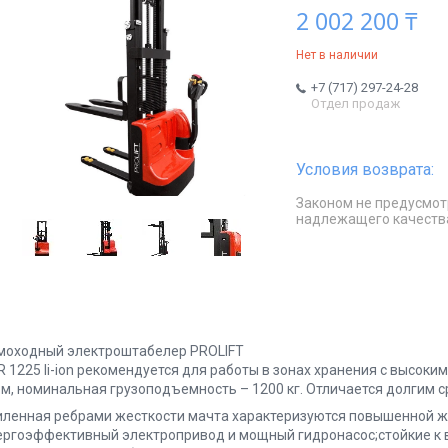
2 002 200 ₸
Нет в наличии
+7 (717) 297-24-28
Отдел продаж
Законом не предусмот
надлежащего качеств
моходный электроштабелер PROLIFT
R 1225 li-ion рекомендуется для работы в зонах хранения с высо
5 м, номинальная грузоподъемность – 1200 кг. Отличается долгим 
иленная ребрами жесткости мачта характеризуются повышенной ж
ергоэффективный электропривод и мощный гидронасос;стойкие к