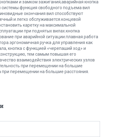
кнопками и замком зажигания;аварийная кнопка
й системы.функция свободного подъема вил
линовидные окончания вил способствуют
ечный и легко обслуживается.концевой
остановить каретку на максимальной
сплуатации при поднятых вилах.кнопка
ование при аварийной ситуации.плавная работа
ора.эргономичная ручка для управления как
нала, кнопка с функцией «черепаший ход» и
конструкцию, тем самым повышая его
качество взаимодействия электрических узлов
тельность при перемещении на большие
а при перемещении на большие расстояния.
и