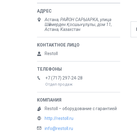
Астана, РАЙОН САРЫАРКА, улица
Шәймерден Қосшығұлұлы, дом 11,
Астана, Казахстан
Restoll
+7 (717) 297-24-28
Отдел продаж
Restoll – оборудование с гарантией
http://restoll.ru
info@restoll.ru