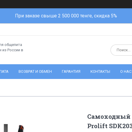
При заказе свыше 2 500 000 тенге, скидка 5%
ля общепита
 из России в
ЛАТА
ВОЗВРАТ И ОБМЕН
ГАРАНТИЯ
КОНТАКТЫ
О НАС
Самоходный 
Prolift SDK20