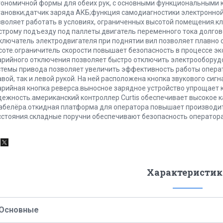
гономичной формы для обеих рук, с основными функциональными 
тановки;датчик заряда АКБ;функция самодиагностики электронно
зволяет работать в условиях, ограниченных высотой помещения.к
строму подъезду под паллеты.двигатель переменного тока долгов
ключатель электродвигателя при поднятии вил позволяет плавно 
соте.ограничитель скорости повышает безопасность в процессе эк
арийного отключения позволяет быстро отключить электрооборуд
стемы привода позволяет увеличить эффективность работы операт
авой, так и левой рукой. На ней расположена кнопка звукового сиг
арийная кнопка реверса.выносное зарядное устройство упрощает 
дежность.американский контроллер Curtis обеспечивает высокое 
абелёра.откидная платформа для оператора повышает производи
сстояния.складные поручни обеспечивают безопасность оператор
Характеристик
Основные