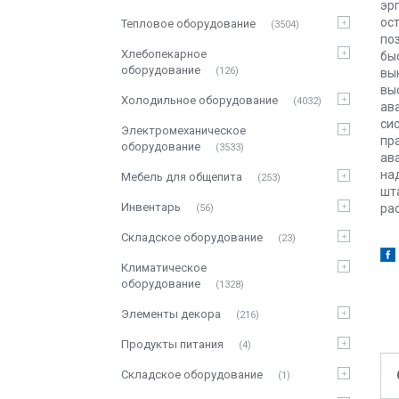
эр
ос
Тепловое оборудование
3504
по
Хлебопекарное
бы
оборудование
126
вы
вы
Холодильное оборудование
4032
ав
си
Электромеханическое
пр
оборудование
3533
ав
на
Мебель для общепита
253
шт
Инвентарь
ра
56
Складское оборудование
23
Климатическое
оборудование
1328
Элементы декора
216
Продукты питания
4
Складское оборудование
1