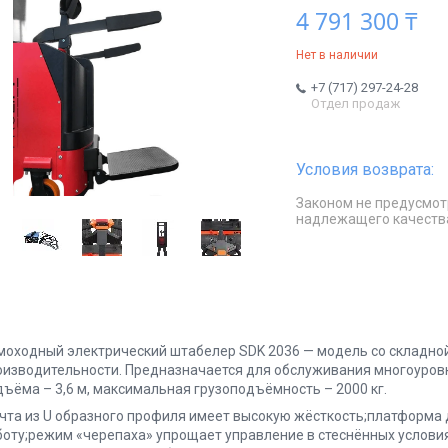
4 791 300 ₸
Нет в наличии
+7 (717) 297-24-28
Отдел продаж
Законом не предусмот
надлежащего качеств
моходный электрический штабелер SDK 2036 — модель со складн
оизводительности. Предназначается для обслуживания многоуров
дъёма – 3,6 м, максимальная грузоподъёмность – 2000 кг.
чта из U образного профиля имеет высокую жёсткость;платформа
боту;режим «черепаха» упрощает управление в стеснённых услов