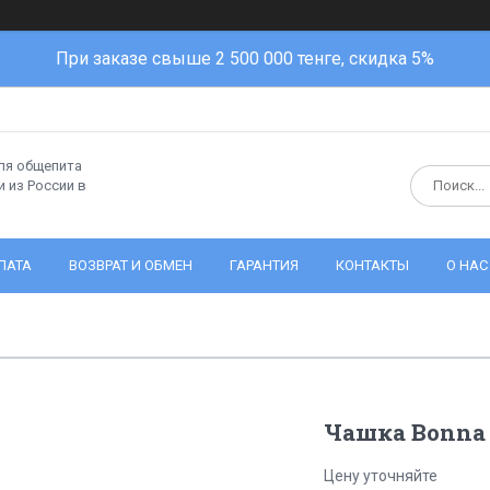
При заказе свыше 2 500 000 тенге, скидка 5%
ля общепита
 из России в
ЛАТА
ВОЗВРАТ И ОБМЕН
ГАРАНТИЯ
КОНТАКТЫ
О НАС
Чашка Bonna E
Цену уточняйте