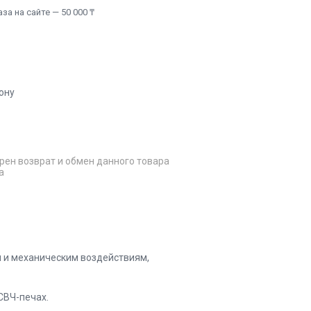
а на сайте — 50 000 ₸
ону
рен возврат и обмен данного товара
а
м и механическим воздействиям,
СВЧ-печах.