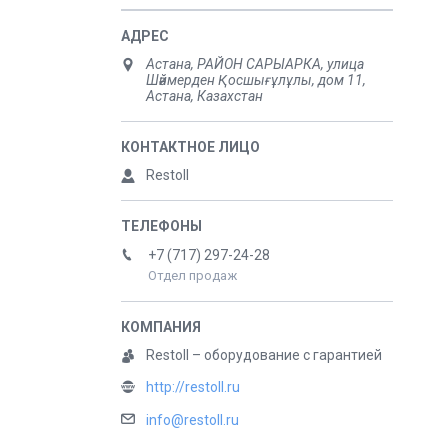
Астана, РАЙОН САРЫАРКА, улица
Шәймерден Қосшығұлұлы, дом 11,
Астана, Казахстан
Restoll
+7 (717) 297-24-28
Отдел продаж
Restoll – оборудование с гарантией
http://restoll.ru
info@restoll.ru