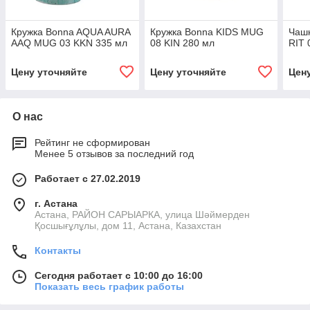
Кружка Bonna AQUA AURA
Кружка Bonna KIDS MUG
Чашк
AAQ MUG 03 KKN 335 мл
08 KIN 280 мл
RIT 
Цену уточняйте
Цену уточняйте
Цен
О нас
Рейтинг не сформирован
Менее 5 отзывов за последний год
Работает с 27.02.2019
г. Астана
Астана, РАЙОН САРЫАРКА, улица Шәймерден
Қосшығұлұлы, дом 11, Астана, Казахстан
Контакты
Сегодня работает с 10:00 до 16:00
Показать весь график работы