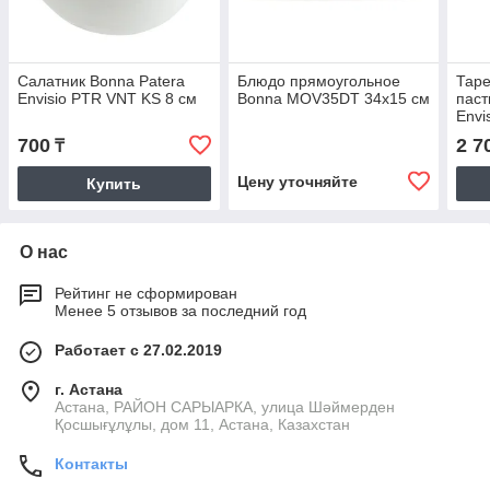
Салатник Bonna Patera
Блюдо прямоугольное
Таре
Envisio PTR VNT KS 8 см
Bonna MOV35DT 34х15 см
паст
Envi
см
700
2 7
₸
Цену уточняйте
Купить
О нас
Рейтинг не сформирован
Менее 5 отзывов за последний год
Работает с 27.02.2019
г. Астана
Астана, РАЙОН САРЫАРКА, улица Шәймерден
Қосшығұлұлы, дом 11, Астана, Казахстан
Контакты