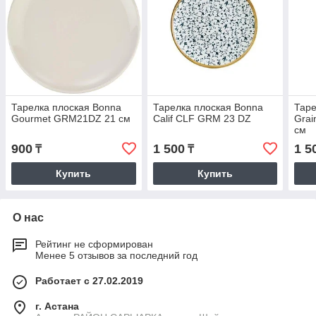
Тарелка плоская Bonna
Тарелка плоская Bonna
Таре
Gourmet GRM21DZ 21 см
Calif CLF GRM 23 DZ
Grai
см
900
1 500
1 5
₸
₸
Купить
Купить
О нас
Рейтинг не сформирован
Менее 5 отзывов за последний год
Работает с 27.02.2019
г. Астана