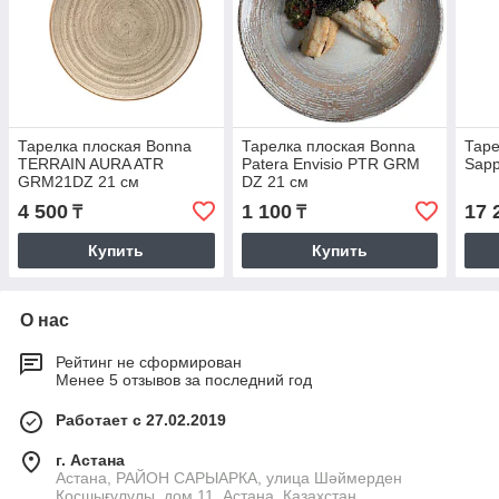
Тарелка плоская Bonna
Тарелка плоская Bonna
Таре
TERRAIN AURA ATR
Patera Envisio PTR GRM
Sapp
GRM21DZ 21 см
DZ 21 см
4 500
1 100
17 
₸
₸
Купить
Купить
О нас
Рейтинг не сформирован
Менее 5 отзывов за последний год
Работает с 27.02.2019
г. Астана
Астана, РАЙОН САРЫАРКА, улица Шәймерден
Қосшығұлұлы, дом 11, Астана, Казахстан