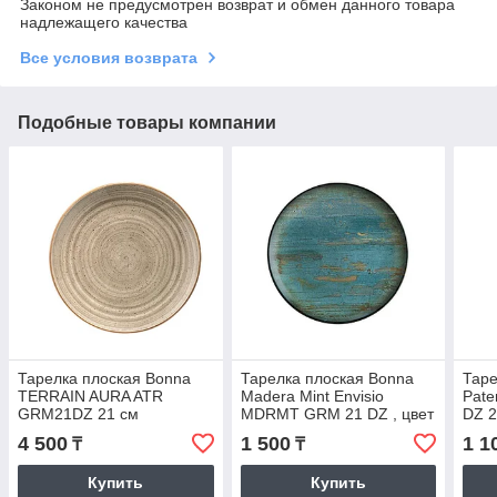
Законом не предусмотрен возврат и обмен данного товара
надлежащего качества
Все условия возврата
Подобные товары компании
Тарелка плоская Bonna
Тарелка плоская Bonna
Таре
TERRAIN AURA ATR
Madera Mint Envisio
Pate
GRM21DZ 21 см
MDRMT GRM 21 DZ , цвет
DZ 2
мятного дерева
4 500
1 500
1 1
₸
₸
Купить
Купить