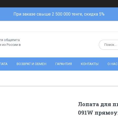
При заказе свыше 2 500 000 тенге, скидка 5%
ля общепита
 из России в
ЛАТА
ВОЗВРАТ И ОБМЕН
ГАРАНТИЯ
КОНТАКТЫ
О НАС
Лопата для п
091W прямоу