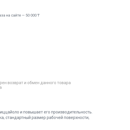
а на сайте — 50 000 ₸
рен возврат и обмен данного товара
а
иццайоло и повышает его производительность.
а, стандартный размер рабочей поверхности,