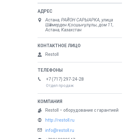
Астана, РАЙОН САРЫАРКА, улица
Шәймерден Қосшығұлұлы, дом 11,
Астана, Казахстан
Restoll
+7 (717) 297-24-28
Отдел продаж
Restoll – оборудование с гарантией
http://restoll.ru
info@restoll.ru