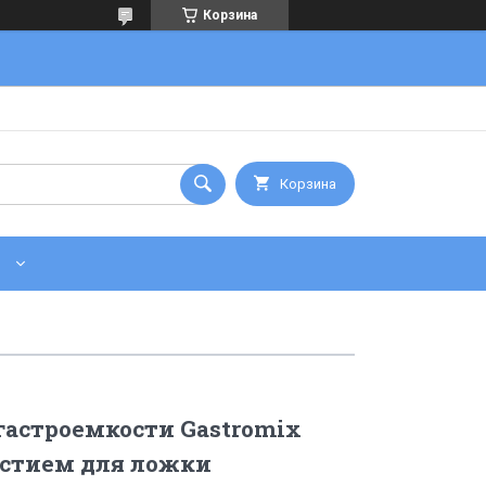
Корзина
Корзина
астроемкости Gastromix
ерстием для ложки