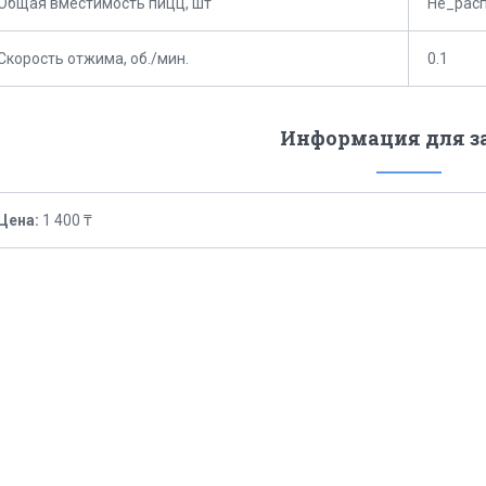
Общая вместимость пицц, шт
Не_рас
Скорость отжима, об./мин.
0.1
Информация для з
Цена:
1 400 ₸