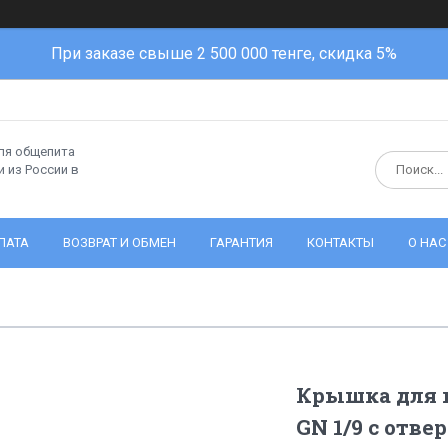
При заказе свыше 2 500 000 тенге, скидка 5%
ля общепита
 из России в
ЛАТА
ВОЗВРАТ И ОБМЕН
ГАРАНТИЯ
КОНТАКТЫ
О НАС
Крышка для г
GN 1/9 с отв