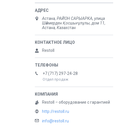
Астана, РАЙОН САРЫАРКА, улица
Шәймерден Қосшығұлұлы, дом 11,
Астана, Казахстан
Restoll
+7 (717) 297-24-28
Отдел продаж
Restoll – оборудование с гарантией
http://restoll.ru
info@restoll.ru