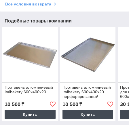
Все условия возврата
Подобные товары компании
Противень алюминиевый
Противень алюминиевый
Про
Italbakery 600x400x20
Italbakery 600x400x20
для 
перфорированный
600x
пер
10 500
10 500
30 
₸
₸
теф
Купить
Купить