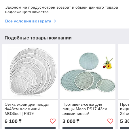
Законом не предусмотрен возврат и обмен данного товара
надлежащего качества
Все условия возврата
Подобные товары компании
Сетка экран для пиццы
Противень-сетка для
Прот
d=48см алюминий
пиццы Maco PS17 43см,
пицц
MGSteel | PS19
алюминиевый
28 с
6 100
3 000
5 3
₸
₸