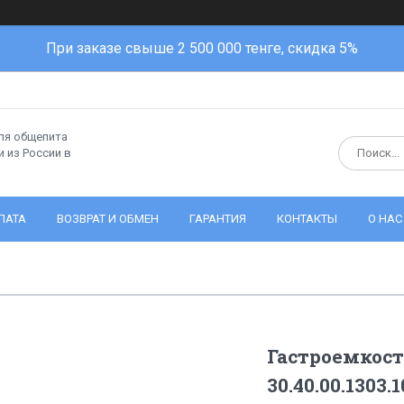
При заказе свыше 2 500 000 тенге, скидка 5%
ля общепита
 из России в
ЛАТА
ВОЗВРАТ И ОБМЕН
ГАРАНТИЯ
КОНТАКТЫ
О НАС
Гастроемкост
30.40.00.1303.