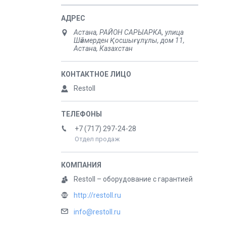
Астана, РАЙОН САРЫАРКА, улица
Шәймерден Қосшығұлұлы, дом 11,
Астана, Казахстан
Restoll
+7 (717) 297-24-28
Отдел продаж
Restoll – оборудование с гарантией
http://restoll.ru
info@restoll.ru