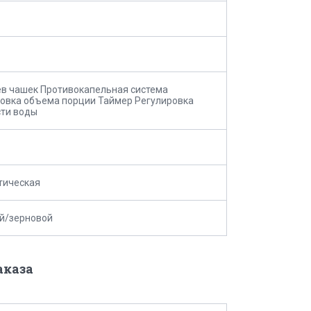
в чашек Противокапельная система
овка объема порции Таймер Регулировка
ти воды
тическая
й/зерновой
аказа