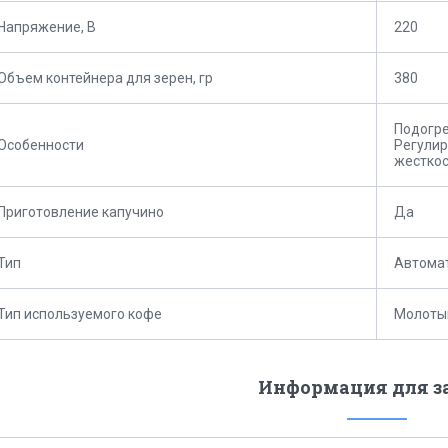
Напряжение, В
220
Объем контейнера для зерен, гр
380
Подогре
Особенности
Регулир
жесткос
Приготовление капучино
Да
Тип
Автома
Тип используемого кофе
Молоты
Информация для з