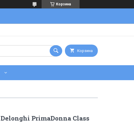
Корзина
Корзина
elonghi PrimaDonna Class