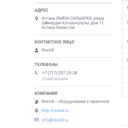
Астана, РАЙОН САРЫАРКА, улица
Шәймерден Қосшығұлұлы, дом 11,
Астана, Казахстан
Restoll
+7 (717) 297-24-28
Отдел продаж
Restoll – оборудование с гарантией
http://restoll.ru
info@restoll.ru