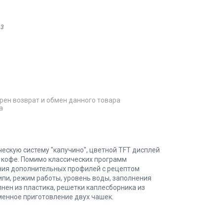
23
рен возврат и обмен данного товара
а
ескую систему "капучино", цветной TFT дисплей
 кофе. Помимо классических программ
ния дополнительных профилей с рецептом
кипи, режим работы, уровень воды, заполнения
лнен из пластика, решетки каплесборника из
менное приготовление двух чашек.