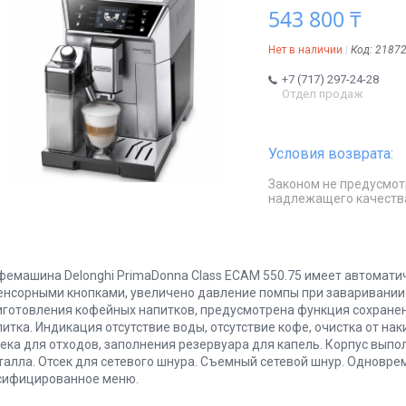
543 800 ₸
Нет в наличии
Код:
2187
+7 (717) 297-24-28
Отдел продаж
Законом не предусмот
надлежащего качеств
фемашина Delonghi PrimaDonna Class ECAM 550.75 имеет автоматич
сенсорными кнопками, увеличено давление помпы при заваривании
иготовления кофейных напитков, предусмотрена функция сохране
питка. Индикация отсутствие воды, отсутствие кофе, очистка от на
сека для отходов, заполнения резервуара для капель. Корпус выпо
талла. Отсек для сетевого шнура. Съемный сетевой шнур. Одновре
сифицированное меню.