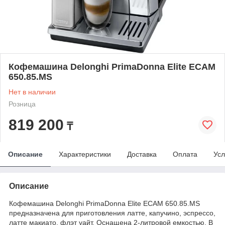
Кофемашина Delonghi PrimaDonna Elite ECAM
650.85.MS
Нет в наличии
Розница
819 200
₸
Описание
Характеристики
Доставка
Оплата
Усл
Описание
Кофемашина Delonghi PrimaDonna Elite ECAM 650.85.MS
предназначена для приготовления латте, капучино, эспрессо,
латте макиато, флэт уайт. Оснащена 2-литровой емкостью. В