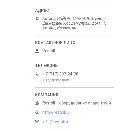
Астана, РАЙОН САРЫАРКА, улица
Шәймерден Қосшығұлұлы, дом 11,
Астана, Казахстан
Restoll
+7 (717) 297-24-28
Отдел продаж
Restoll – оборудование с гарантией
http://restoll.ru
info@restoll.ru