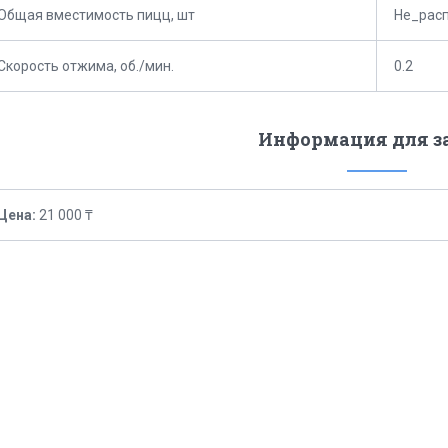
Общая вместимость пицц, шт
Не_рас
Скорость отжима, об./мин.
0.2
Информация для з
Цена:
21 000 ₸