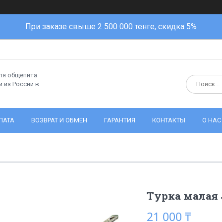
При заказе свыше 2 500 000 тенге, скидка 5%
ля общепита
 из России в
ЛАТА
ВОЗВРАТ И ОБМЕН
ГАРАНТИЯ
КОНТАКТЫ
О НАС
Турка малая 
21 000 ₸