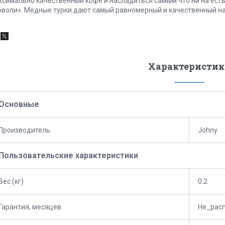
ксимально качественный кофе и насладиться самым что ни на есть
оволи». Медные турки дают самый равномерный и качественный на
Характеристик
Основные
Производитель
Johny
Пользовательские характеристики
Вес (кг)
0.2
Гарантия, месяцев
Не_рас