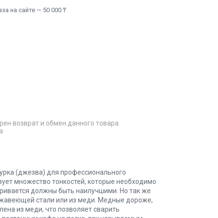
а на сайте — 50 000 ₸
рен возврат и обмен данного товара
а
турка (джезва) для профессионального
вует множество тонкостей, которые необходимо
аривается должны быть наилучшими. Но так же
ржавеющей стали или из меди. Медные дороже,
ена из меди, что позволяет сварить