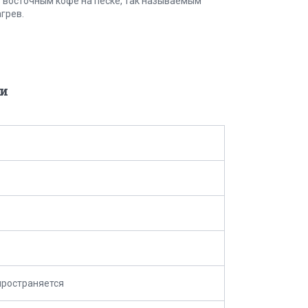
 восточным кофе на песке, так называемым
грев.
и
пространяется