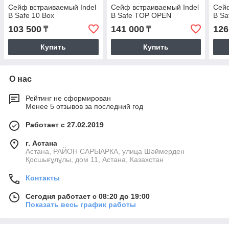
Сейф встраиваемый Indel
Сейф встраиваемый Indel
Сейф
B Safe 10 Box
B Safe TOP OPEN
B Sa
103 500
141 000
126
₸
₸
Купить
Купить
О нас
Рейтинг не сформирован
Менее 5 отзывов за последний год
Работает с 27.02.2019
г. Астана
Астана, РАЙОН САРЫАРКА, улица Шәймерден
Қосшығұлұлы, дом 11, Астана, Казахстан
Контакты
Сегодня работает с 08:20 до 19:00
Показать весь график работы