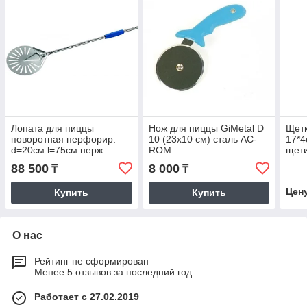
Лопата для пиццы
Нож для пиццы GiMetal D
Щетк
поворотная перфорир.
10 (23х10 см) сталь AC-
17*4
d=20см l=75см нерж.
ROM
щети
Azzurra GiMetal | I-20F/75
SPG
88 500
8 000
₸
₸
Цен
Купить
Купить
О нас
Рейтинг не сформирован
Менее 5 отзывов за последний год
Работает с 27.02.2019