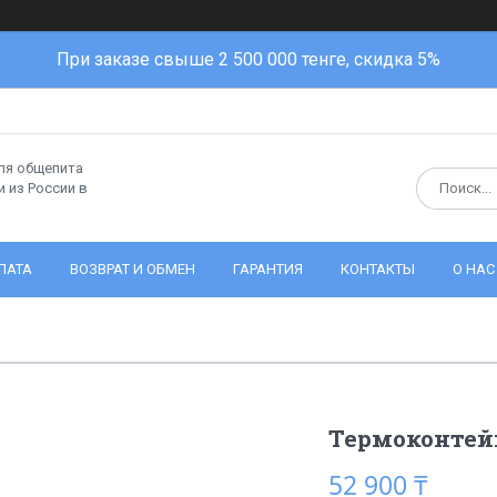
При заказе свыше 2 500 000 тенге, скидка 5%
ля общепита
 из России в
ЛАТА
ВОЗВРАТ И ОБМЕН
ГАРАНТИЯ
КОНТАКТЫ
О НАС
Термоконтейн
52 900 ₸