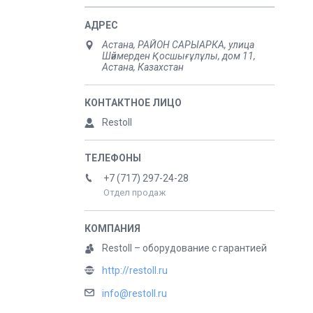
Астана, РАЙОН САРЫАРКА, улица
Шәймерден Қосшығұлұлы, дом 11,
Астана, Казахстан
Restoll
+7 (717) 297-24-28
Отдел продаж
Restoll – оборудование с гарантией
http://restoll.ru
info@restoll.ru