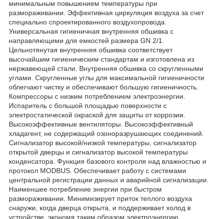
минимальным повышением температуры при
размораживании. Эффективная циркуляция воздуха за счет
специально спроектированного воздухопровода.
Универсальная гигиеничная внутренняя обшивка с
направляющими для емкостей размера GN 2/1.
Цельнотянутая внутренняя обшивка соответствует
высочайшим гигиеническим стандартам и изготовлена из
нержавеющей стали. Внутренняя обшивка со скругленными
углами. Скругленные углы для максимальной гигиеничности
облегчают чистку и обеспечивают большую гигиеничность.
Компрессоры с низким потреблением электроэнергии.
Испаритель с большой площадью поверхности с
электростатической окраской для защиты от коррозии.
Высокоэффективные вентиляторы. Высокоэффективный
хладагент, не содержащий озоноразрушающих соединений.
Сигнализатор высокой/низкой температуры, сигнализатор
открытой дверцы и сигнализатор высокой температуры
конденсатора. Функция базового контроля над влажностью и
протокол MODBUS. Обеспечивает работу с системами
центральной регистрации данных и аварийной сигнализации.
Наименшее потребление энергии при быстром
размораживании. Минимизирует приток теплого воздуха
снаружи, когда дверца открыта, и поддерживает холод в
устройстве, экономя таким образом электроэнергию.