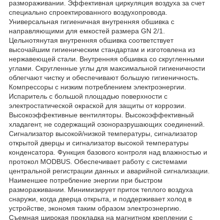
размораживании. Эффективная циркуляция воздуха за счет
специально спроектированного воздухопровода.
Универсальная гигиеничная внутренняя обшивка с
направляющими для емкостей размера GN 2/1.
Цельнотянутая внутренняя обшивка соответствует
высочайшим гигиеническим стандартам и изготовлена из
нержавеющей стали. Внутренняя обшивка со скругленными
углами. Скругленные углы для максимальной гигиеничности
облегчают чистку и обеспечивают большую гигиеничность.
Компрессоры с низким потреблением электроэнергии.
Испаритель с большой площадью поверхности с
электростатической окраской для защиты от коррозии.
Высокоэффективные вентиляторы. Высокоэффективный
хладагент, не содержащий озоноразрушающих соединений.
Сигнализатор высокой/низкой температуры, сигнализатор
открытой дверцы и сигнализатор высокой температуры
конденсатора. Функция базового контроля над влажностью и
протокол MODBUS. Обеспечивает работу с системами
центральной регистрации данных и аварийной сигнализации.
Наименшее потребление энергии при быстром
размораживании. Минимизирует приток теплого воздуха
снаружи, когда дверца открыта, и поддерживает холод в
устройстве, экономя таким образом электроэнергию.
Съемная широкая прокладка на магнитном креплении с