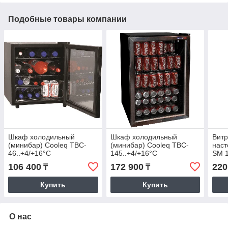
Подобные товары компании
Шкаф холодильный
Шкаф холодильный
Витр
(минибар) Cooleq TBC-
(минибар) Cooleq TBC-
наст
46..+4/+16°С
145..+4/+16°С
SM 1
1/3)
106 400
172 900
220
₸
₸
Купить
Купить
О нас