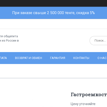
При заказе свыше 2 500 000 тенге, скидка 5%
ля общепита
 из России в
ЛАТА
ВОЗВРАТ И ОБМЕН
ГАРАНТИЯ
КОНТАКТЫ
О НАС
Гастроемкост
Цену уточняйте