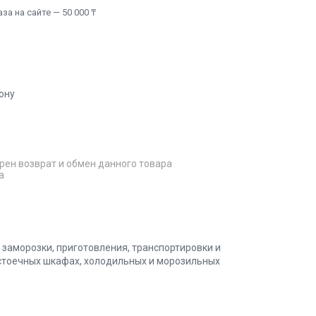
а на сайте — 50 000 ₸
ону
рен возврат и обмен данного товара
а
 заморозки, приготовления, транспортировки и
сстоечных шкафах, холодильных и морозильных