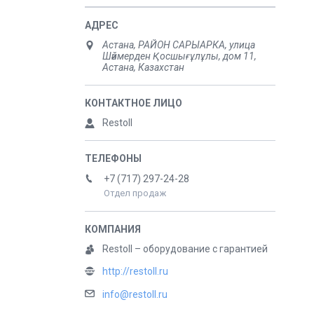
Астана, РАЙОН САРЫАРКА, улица
Шәймерден Қосшығұлұлы, дом 11,
Астана, Казахстан
Restoll
+7 (717) 297-24-28
Отдел продаж
Restoll – оборудование с гарантией
http://restoll.ru
info@restoll.ru