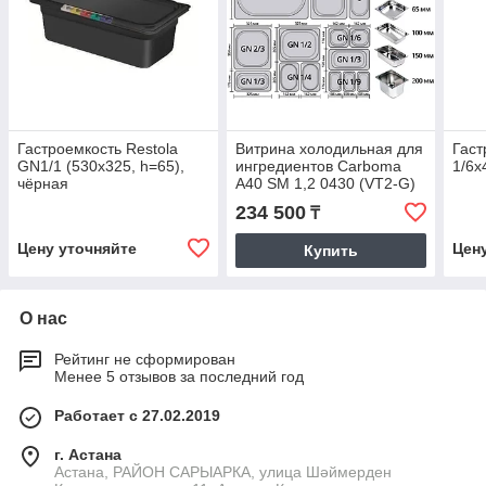
Гастроемкость Restola
Витрина холодильная для
Гаст
GN1/1 (530x325, h=65),
ингредиентов Carboma
1/6х
чёрная
A40 SM 1,2 0430 (VT2-G)
(3 GN 1/3) с крышкой
234 500
₸
Цену уточняйте
Цен
Купить
О нас
Рейтинг не сформирован
Менее 5 отзывов за последний год
Работает с 27.02.2019
г. Астана
Астана, РАЙОН САРЫАРКА, улица Шәймерден