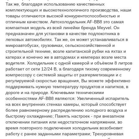
Так же, благодаря использованию качественных
комплектующих и высокотехнологичного производства, наши
товары отличаются высокой конкурентоспособностью и
отличным качеством. Автохолодильник AF-BB8 это самая
компактная модель из всей линейки бренда Meyvel. Он
предназначен для установки в качестве подлокотника в
легковых автомобилях. Так же, он может устанавливаться в
микроавтобусах, грузовиках, сельскохозяйственной и
строительной технике, возле капитанской рубки на яхтах и
катерах и конечно же в автодомах и кемперах возле места
водителя. Холодильник с одной камерой и объёмом 8 литров
работает от сети 12/24 В, а благодаря тихому современному
компрессору с системой защиты от разгерметизации и с
регулируемой скоростью вращения, Вы можете эффективно
поддерживать нужную температуру продуктов и напитков, в
дороге и на природе. Ключевыми техническими
особенностями AF-BB8 являются: Увеличенный испаритель
на всех внутренних стенках камеры, который способствует
более равномерному распределению холодного воздуха и
быстрому охлаждению; Память настроек - при внезапном
отключении питания или недостаточном напряжении, во
время повторного подключения холодильник возобновит
работу с ранее заданными параметрами; Трехуровневая